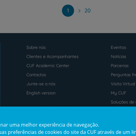
1
20
Sobre nós
Eventos
Menu
footer
Clientes e Acompanhantes
Notícias
CUF Academic Center
Parcerias
Contactos
Perguntas f
Junte-se a nós
Visita Virtual
English version
My CUF
Soluções de 
Intermediação de Crédito
saúde
cionar uma melhor experiência de navegação.
Prémios
Certificaçõe
s preferências de cookies do site da CUF através de um link