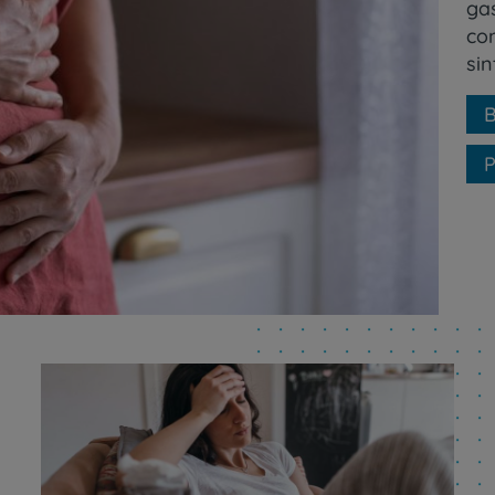
ga
co
si
B
P