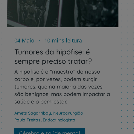
04 Maio
10 mins leitura
Tumores da hipófise: é
r
sempre preciso tratar?
A hipófise é o “maestro” do nosso
corpo e, por vezes, podem surgir
de
tumores, que na maioria das vezes
são benignos, mas podem impactar a
saúde e o bem-estar.
Amets Sagarribay
,
Neurocirurgião
Paula Freitas
,
Endocrinologista
Cérebro e saúde mental