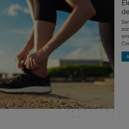
El
de
Se
san
em
Co
A