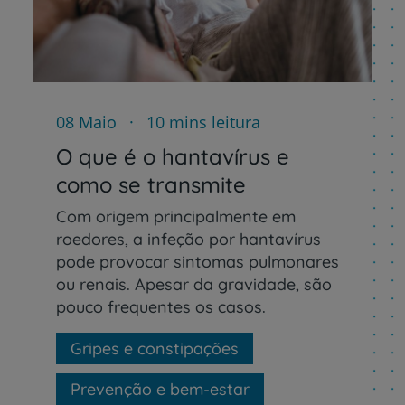
08 Maio
10 mins leitura
O que é o hantavírus e
Prevenção e bem-esta
como se transmite
Com origem principalmente em
roedores, a infeção por hantavírus
Grandes Áreas da Saú
pode provocar sintomas pulmonares
ou renais. Apesar da gravidade, são
pouco frequentes os casos.
Serviços CUF
Gripes e constipações
Prevenção e bem-estar