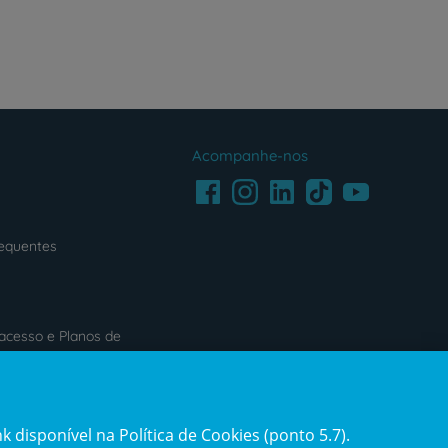
Acompanhe-nos
Facebook
LinkedIn
Youtube
Instagram
TikTok
requentes
acesso e Planos de
s
Reclamações e Elogios
 disponível na Política de Cookies (ponto 5.7).