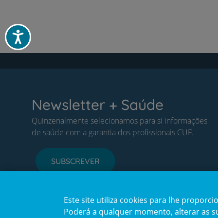
Paginação
Acessibilidade
Newsletter + Saúde
Quinzenalmente selecionamos para si informações
de saúde com a garantia dos profissionais CUF.
SUBSCREVER
Este site utiliza cookies para lhe propor
Poderá a qualquer momento, alterar as sua