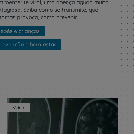
stroenterite viral, uma doença aguda muito
ntagiosa. Saiba como se transmite, que
ntomas provoca, como prevenir.
ebés e crianças
revenção e bem-estar
Vídeo