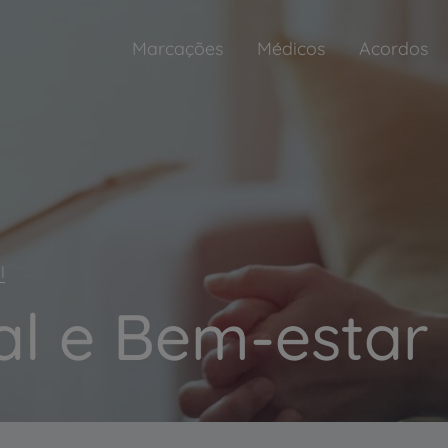
Marcações
Médicos
Acordos
l
l e Bem-estar