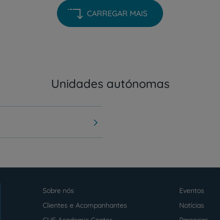
CARREGAR MAIS
Unidades autónomas
Sobre nós
Eventos
Menu
footer
Clientes e Acompanhantes
Notícias