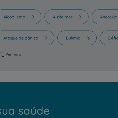
Alcoolismo
Alzheimer
Anorexia
Ataque de pânico
Bulimia
Défi
Ver mais
sua saúde