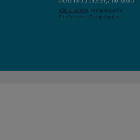
alerta fará a diferença no futuro.
João V. Guerra
Pedopsiquiatra
Rita Rapazote
Pedopsiquiatra