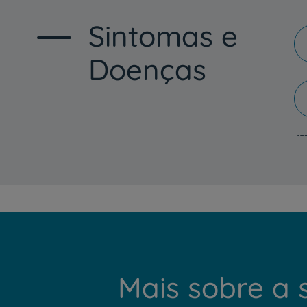
um
leitor
Sintomas e
de
tela;
Pressione
Doenças
Control-
F10
para
abrir
um
menu
de
acessibilidade.
Mais sobre a 