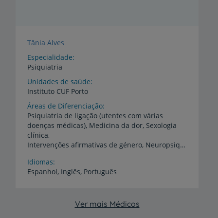
Tânia Alves
Especialidade
Psiquiatria
Unidades de saúde
Instituto
CUF
Porto
Áreas de Diferenciação
Psiquiatria de ligação (utentes com várias
doenças médicas), Medicina da dor, Sexologia
clínica,
Intervenções afirmativas de género, Neuropsiquiatria, Demências, Perturbações de adição a substâncias e comportamentais, Alcoologia, Obesidade, Intervenção precoce em psicose, Depressão e ansiedade, Perturbações do espectro obsessivo, Perturbações do neurodesenvolvimento (Perturbação de hiperatividade e défice de atenção e Perturbação do espectro do autismo)
Idiomas
Espanhol,
Inglês,
Português
Ver mais Médicos