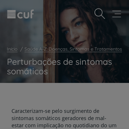
Observação:
Passar
Prevenção e bem-estar
este
para
site
o
Grandes Áreas da Saúde
inclui
conteúdo
um
principal
Serviços CUF
sistema
de
Plano +CUF
acessibilidade.
Início
Saúde A-Z: Doenças, Sintomas e Tratamentos
My CUF
Perturbações de sintomas
Clientes e acompanhantes
somáticos
CUF Academic Center
Para profissionais
Sobre nós
Contacte-nos
Caracterizam-se pelo surgimento de
sintomas somáticos geradores de mal-
estar com implicação no quotidiano do um