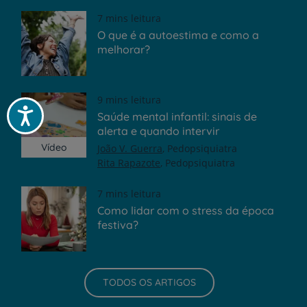
7 mins leitura
O que é a autoestima e como a
melhorar?
9 mins leitura
Acessibilidade
Saúde mental infantil: sinais de
alerta e quando intervir
Vídeo
João V. Guerra
Pedopsiquiatra
Rita Rapazote
Pedopsiquiatra
7 mins leitura
Como lidar com o stress da época
festiva?
TODOS OS ARTIGOS