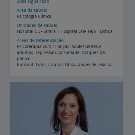
Sofia Figueiredo
Área da saúde
Psicologia Clínica
Unidades de saúde
Hospital
CUF
Sintra
|
Hospital
CUF
Tejo
-
Lisboa
Áreas de Diferenciação
Psicoterapia com crianças, adolescentes e
adultos; Depressão; Ansiedade; Ataques de
pânico;
Burnout; Luto; Trauma; Dificuldades de relacionamento; Irrequietude da criança (déficit de atenção, hiperatividade); Perturbações do comportamento alimentar (anorexia nervosa, bulimia, obesidade); Pré-concepção, gravidez e pós-parto (depressão / ansiedade); Apoio psicológico na infertilidade; Dificuldades na relação mãe-bebé