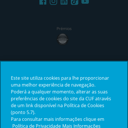
Prémios
award4
Certificações
Este site utiliza cookies para lhe proporcionar
certification2
certification3
uma melhor experiência de navegação.
Poderá a qualquer momento, alterar as suas
preferências de cookies do site da CUF através
de um link disponível na Política de Cookies
(ponto 5.7).
Reclamações e Elogios
Para consultar mais informações clique em
Reclamações
Política de Privacidade
Mais Informações
e