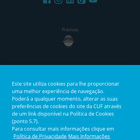
Prémios
award4
Certificações
Este site utiliza cookies para lhe proporcionar
certification2
certification3
uma melhor experiência de navegação.
Poderá a qualquer momento, alterar as suas
preferências de cookies do site da CUF através
de um link disponível na Política de Cookies
(ponto 5.7).
Reclamações e Elogios
Para consultar mais informações clique em
Reclamações
Política de Privacidade
Mais Informações
e