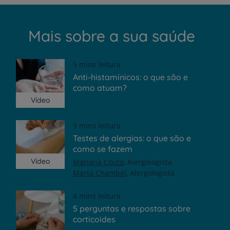
Mais sobre a sua saúde
5 mins leitura
Anti-histamínicos: o que são e
como atuam?
Vídeo
9 mins leitura
Testes de alergias: o que são e
como se fazem
Vídeo
Mariana Couto
Alergologista
Marta Chambel
Alergologista
4 mins leitura
5 perguntas e respostas sobre
corticoides