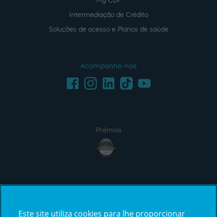
My CUF
Intermediação de Crédito
Soluções de acesso e Planos de saúde
Acompanhe-nos
Facebook
LinkedIn
Youtube
Instagram
TikTok
Prémios
award4
Certificações
Este site utiliza cookies para lhe proporcionar
certification2
certification3