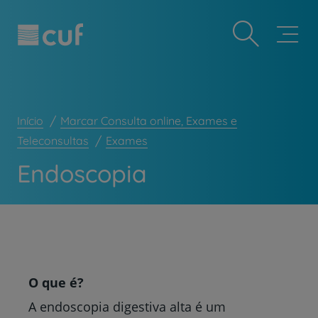
Observação:
Passar
Prevenção e bem-estar
este
para
site
o
Grandes Áreas da Saúde
inclui
conteúdo
um
principal
Serviços CUF
sistema
de
Plano +CUF
acessibilidade.
Início
Marcar Consulta online, Exames e
My CUF
Teleconsultas
Exames
Clientes e acompanhantes
Endoscopia
CUF Academic Center
Para profissionais
Sobre nós
Contacte-nos
PT
EN
O que é?
A endoscopia digestiva alta é um