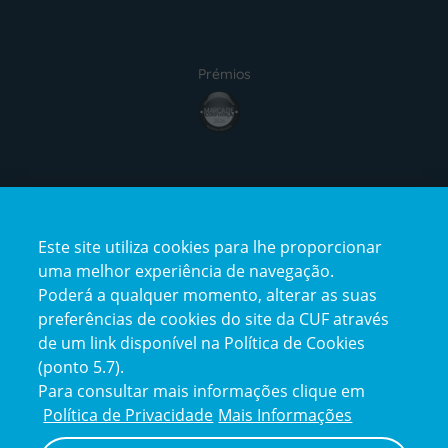
Prémios
award4
Certificações
Este site utiliza cookies para lhe proporcionar
certification2
certification3
uma melhor experiência de navegação.
Poderá a qualquer momento, alterar as suas
preferências de cookies do site da CUF através
de um link disponível na Política de Cookies
(ponto 5.7).
Reclamações e Elogios
Para consultar mais informações clique em
Reclamações
Política de Privacidade
Mais Informações
e
elogios