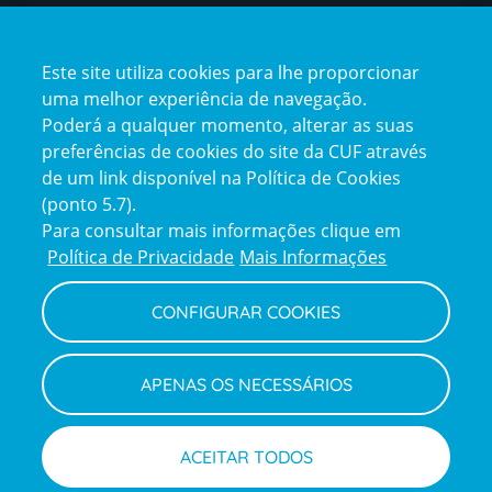
Certificações
Este site utiliza cookies para lhe proporcionar
certification2
certification3
uma melhor experiência de navegação.
Poderá a qualquer momento, alterar as suas
preferências de cookies do site da CUF através
de um link disponível na Política de Cookies
(ponto 5.7).
Reclamações e Elogios
Para consultar mais informações clique em
Reclamações
Política de Privacidade
Mais Informações
e
elogios
CONFIGURAR COOKIES
Política de Privacidade e Cookies
Terms
Configurar Cookies
Termos e Condições
APENAS OS NECESSÁRIOS
and
Declaração de Acessibilidade
Privacy
Canal de Denúncias
Informações legais
Policy
© CUF 2026 Todos os direitos reservados
ACEITAR TODOS