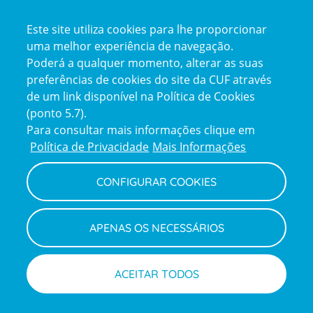
Certificações
Este site utiliza cookies para lhe proporcionar
certification2
certification3
uma melhor experiência de navegação.
Poderá a qualquer momento, alterar as suas
preferências de cookies do site da CUF através
de um link disponível na Política de Cookies
(ponto 5.7).
Reclamações e Elogios
Para consultar mais informações clique em
Reclamações
Política de Privacidade
Mais Informações
e
elogios
CONFIGURAR COOKIES
Política de Privacidade e Cookies
Terms
Configurar Cookies
Termos e Condições
APENAS OS NECESSÁRIOS
and
Declaração de Acessibilidade
Privacy
Canal de Denúncias
Informações legais
Policy
© CUF 2026 Todos os direitos reservados
ACEITAR TODOS
Marcações
Médicos