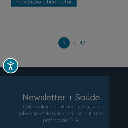
Prevenção e bem-estar
Paginação
1
47
Acessibilidade
Newsletter + Saúde
Quinzenalmente selecionamos para si
informações de saúde com a garantia dos
profissionais CUF.