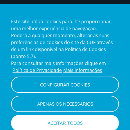
Certificações
Este site utiliza cookies para lhe proporcionar
certification2
certification3
uma melhor experiência de navegação.
Poderá a qualquer momento, alterar as suas
preferências de cookies do site da CUF através
de um link disponível na Política de Cookies
(ponto 5.7).
Reclamações e Elogios
Para consultar mais informações clique em
Reclamações
Política de Privacidade
Mais Informações
e
elogios
CONFIGURAR COOKIES
Política de Privacidade e Cookies
Terms
Configurar Cookies
Termos e Condições
APENAS OS NECESSÁRIOS
and
Declaração de Acessibilidade
Privacy
Canal de Denúncias
Informações legais
Policy
© CUF 2026 Todos os direitos reservados
ACEITAR TODOS