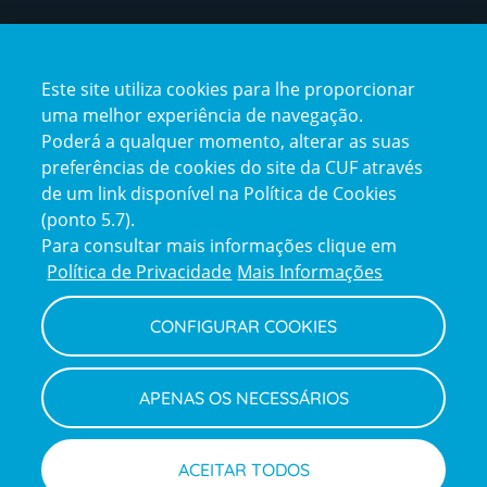
Certificações
Este site utiliza cookies para lhe proporcionar
certification2
certification3
uma melhor experiência de navegação.
Poderá a qualquer momento, alterar as suas
preferências de cookies do site da CUF através
de um link disponível na Política de Cookies
(ponto 5.7).
Reclamações e Elogios
Para consultar mais informações clique em
Reclamações
Política de Privacidade
Mais Informações
e
elogios
CONFIGURAR COOKIES
Política de Privacidade e Cookies
Terms
Configurar Cookies
Termos e Condições
APENAS OS NECESSÁRIOS
and
Declaração de Acessibilidade
Privacy
Canal de Denúncias
Informações legais
Policy
© CUF 2026 Todos os direitos reservados
ACEITAR TODOS