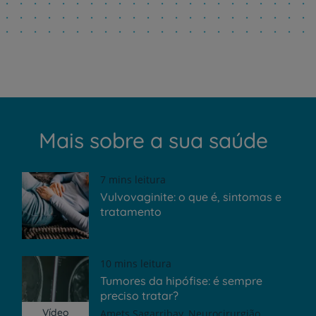
Mais sobre a sua saúde
7 mins leitura
Vulvovaginite: o que é, sintomas e
tratamento
10 mins leitura
Tumores da hipófise: é sempre
preciso tratar?
Vídeo
Amets Sagarribay
Neurocirurgião