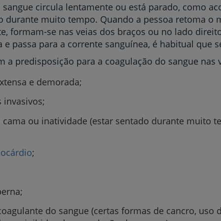
 sangue circula lentamente ou está parado, como a
My CUF
 durante muito tempo. Quando a pessoa retoma o m
e, formam-se nas veias dos braços ou no lado direi
Clientes e acompanhantes
a e passa para a corrente sanguínea, é habitual que 
m a predisposição para a coagulação do sangue nas 
CUF Academic Center
extensa e demorada;
Para profissionais
invasivos;
Sobre nós
ama ou inatividade (estar sentado durante muito tem
Contacte-nos
ocárdio
;
perna;
agulante do sangue (certas formas de cancro, uso de