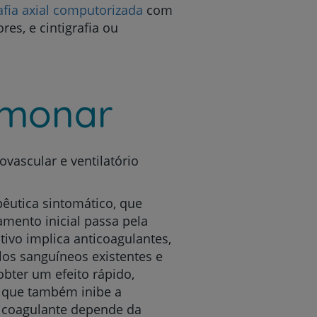
fia axial computorizada
com
es, e cintigrafia ou
lmonar
vascular e ventilatório
êutica sintomático, que
amento inicial passa pela
tivo implica anticoagulantes,
os sanguíneos existentes e
bter um efeito rápido,
, que também inibe a
ticoagulante depende da