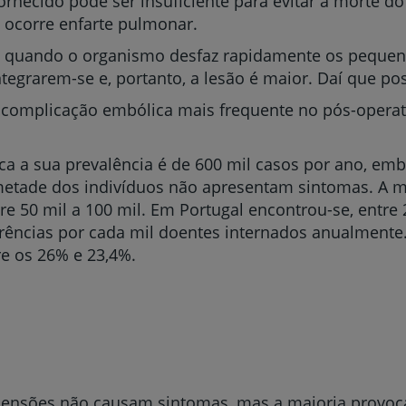
necido pode ser insuficiente para evitar a morte do 
 ocorre enfarte pulmonar.
 quando o organismo desfaz rapidamente os pequen
grarem-se e, portanto, a lesão é maior. Daí que po
complicação embólica mais frequente no pós-operató
a a sua prevalência é de 600 mil casos por ano, em
metade dos indivíduos não apresentam sintomas. A m
e 50 mil a 100 mil. Em Portugal encontrou-se, entre
rrências por cada mil doentes internados anualmente
e os 26% e 23,4%.
nsões não causam sintomas, mas a maioria provoca 