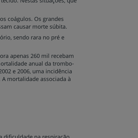
tecido. Nestas situações, que
os coágulos. Os grandes
ssam causar morte súbita.
rio, sendo rara no pré e
bora apenas 260 mil recebam
ortalidade anual da trombo-
 2002 e 2006, uma incidência
. A mortalidade associada à
dificuldade na respiração.