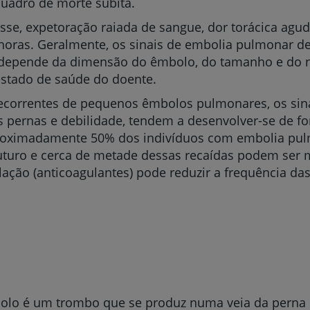
quadro de morte súbita.
se, expetoração raiada de sangue, dor torácica aguda
horas. Geralmente, os sinais de embolia pulmonar 
e depende da dimensão do êmbolo, do tamanho e do 
estado de saúde do doente.
Prevenção e bem-esta
correntes de pequenos êmbolos pulmonares, os sinai
s pernas e debilidade, tendem a desenvolver-se de f
roximadamente 50% dos indivíduos com embolia pu
Grandes Áreas da Saú
uturo e cerca de metade dessas recaídas podem ser 
ação (anticoagulantes) pode reduzir a frequência da
Serviços CUF
Plano +CUF
olo é um trombo que se produz numa veia da perna o