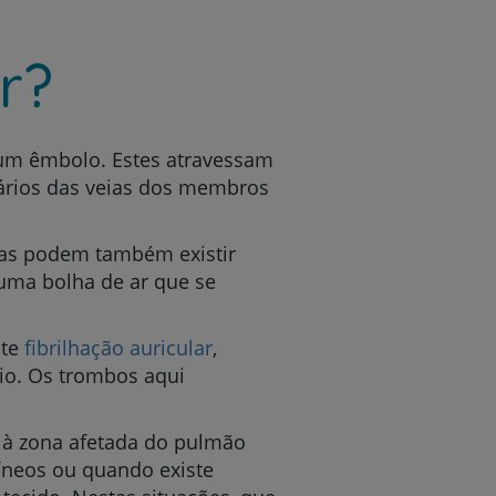
r?
 um êmbolo. Estes atravessam
inários das veias dos membros
as podem também existir
uma bolha de ar que se
ste
fibrilhação auricular
,
io. Os trombos aqui
é à zona afetada do pulmão
íneos ou quando existe