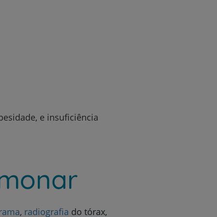
esidade, e insuficiência
lmonar
grama
,
radiografia
do tórax,