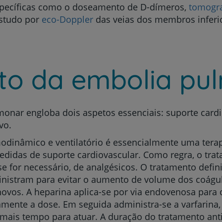
específicas como o doseamento de D-dímeros,
tomogra
estudo por
eco-Doppler
das veias dos membros inferior
to da embolia pu
nar engloba dois aspetos essenciais: suporte cardio
vo.
odinâmico e ventilatório é essencialmente uma terap
edidas de suporte cardiovascular. Como regra, o trat
e for necessário, de analgésicos. O tratamento defini
nistram para evitar o aumento de volume dos coágul
ovos. A heparina aplica-se por via endovenosa para o
mente a dose. Em seguida administra-se a varfarina
mais tempo para atuar. A duração do tratamento an