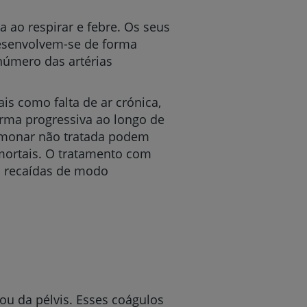
 ao respirar e febre. Os seus
desenvolvem-se de forma
número das artérias
r
s como falta de ar crónica,
orma progressiva ao longo de
lmonar não tratada podem
de
mortais. O tratamento com
s recaídas de modo
u da pélvis. Esses coágulos