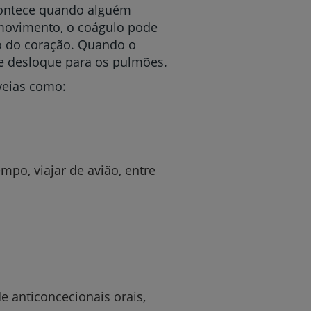
contece quando alguém
ovimento, o coágulo pode
to do coração. Quando o
se desloque para os pulmões.
veias como:
po, viajar de avião, entre
 anticoncecionais orais,