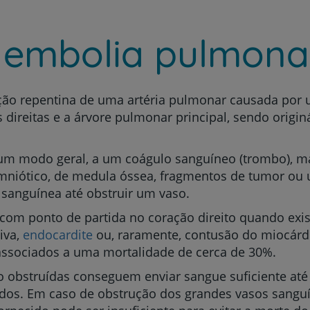
 embolia pulmona
ção repentina de uma artéria pulmonar causada por
s direitas e a árvore pulmonar principal, sendo orig
m modo geral, a um coágulo sanguíneo (trombo), m
mniótico, de medula óssea, fragmentos de tumor ou 
 sanguínea até obstruir um vaso.
com ponto de partida no coração direito quando exi
iva,
endocardite
ou, raramente, contusão do miocárd
 associados a uma mortalidade de cerca de 30%.
ão obstruídas conseguem enviar sangue suficiente at
idos. Em caso de obstrução dos grandes vasos sangu