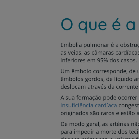
um
leitor
de
O que é a
tela;
Pressione
Control-
F10
para
Embolia pulmonar é a obstru
abrir
as veias, as câmaras cardíaca
um
inferiores em 95% dos casos.
menu
de
Um êmbolo corresponde, de u
acessibilidade.
êmbolos gordos, de líquido a
deslocam através da corrente
A sua formação pode ocorrer 
insuficiência cardíaca
congest
originados são raros e estão
De modo geral, as artérias n
para impedir a morte dos tec