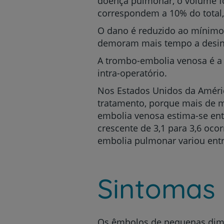
doença pulmonar, o volume for
correspondem a 10% do total,
O dano é reduzido ao mínimo
demoram mais tempo a desinte
A trombo-embolia venosa é a 
intra-operatório.
Nos Estados Unidos da Améric
tratamento, porque mais de 
embolia venosa estima-se entr
crescente de 3,1 para 3,6 oco
embolia pulmonar variou entr
Sintomas
Os êmbolos de pequenas dime