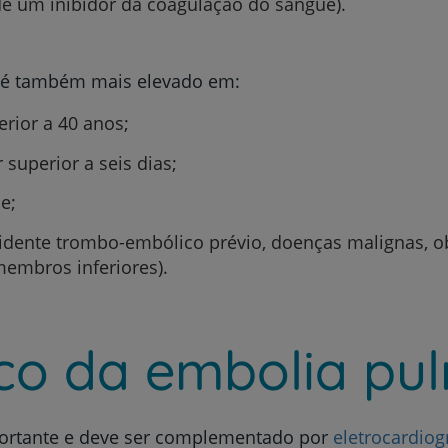
 de um inibidor da coagulação do sangue).
 é também mais elevado em:
rior a 40 anos;
superior a seis dias;
e;
idente trombo-embólico prévio, doenças malignas, ob
membros inferiores).
co da embolia pu
ortante e deve ser complementado por
eletrocardio