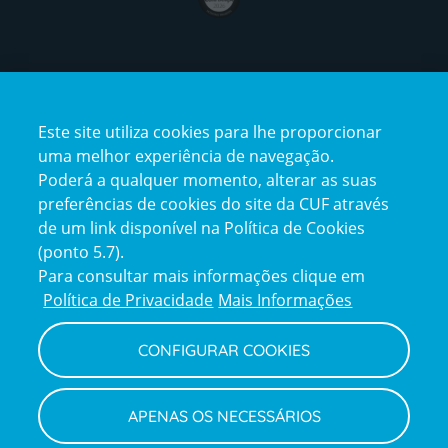
Certificações
Este site utiliza cookies para lhe proporcionar
certification2
certification3
uma melhor experiência de navegação.
Poderá a qualquer momento, alterar as suas
preferências de cookies do site da CUF através
de um link disponível na Política de Cookies
(ponto 5.7).
Reclamações e Elogios
Para consultar mais informações clique em
Reclamações
Política de Privacidade
Mais Informações
e
elogios
CONFIGURAR COOKIES
Política de Privacidade e Cookies
Terms
Configurar Cookies
Termos e Condições
APENAS OS NECESSÁRIOS
and
Declaração de Acessibilidade
Privacy
Canal de Denúncias
Informações legais