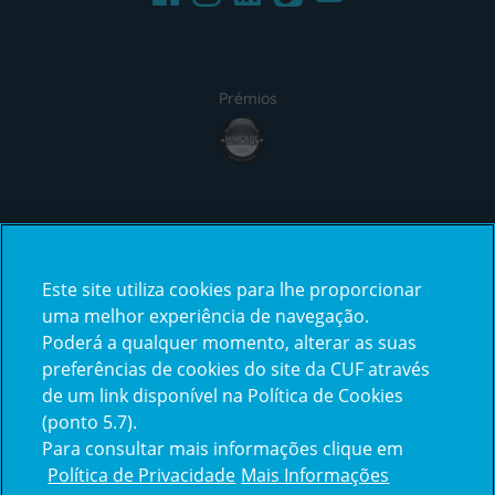
Prémios
award4
Certificações
Este site utiliza cookies para lhe proporcionar
certification2
certification3
uma melhor experiência de navegação.
Poderá a qualquer momento, alterar as suas
preferências de cookies do site da CUF através
de um link disponível na Política de Cookies
(ponto 5.7).
Reclamações e Elogios
Para consultar mais informações clique em
Reclamações
Política de Privacidade
Mais Informações
e