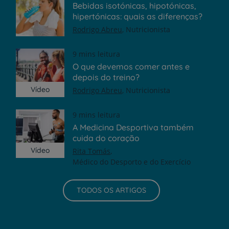
Bebidas isotónicas, hipotónicas,
hipertónicas: quais as diferenças?
Rodrigo Abreu
Nutricionista
9 mins leitura
O que devemos comer antes e
depois do treino?
Vídeo
Rodrigo Abreu
Nutricionista
9 mins leitura
A Medicina Desportiva também
cuida do coração
Vídeo
Rita Tomás
Médico do Desporto e do Exercício
TODOS OS ARTIGOS