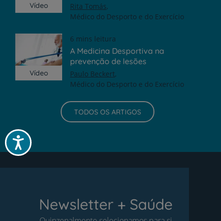
Vídeo
Rita Tomás
Médico do Desporto e do Exercício
6 mins leitura
A Medicina Desportiva na
prevenção de lesões
Vídeo
Paulo Beckert
Médico do Desporto e do Exercício
TODOS OS ARTIGOS
Acessibilidade
Newsletter + Saúde
Quinzenalmente selecionamos para si