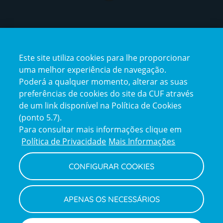
Certificações
Este site utiliza cookies para lhe proporcionar
certification2
certification3
uma melhor experiência de navegação.
Poderá a qualquer momento, alterar as suas
preferências de cookies do site da CUF através
de um link disponível na Política de Cookies
(ponto 5.7).
Reclamações e Elogios
Para consultar mais informações clique em
Reclamações
Política de Privacidade
Mais Informações
e
elogios
CONFIGURAR COOKIES
Política de Privacidade e Cookies
Terms
Configurar Cookies
Termos e Condições
APENAS OS NECESSÁRIOS
and
Declaração de Acessibilidade
Privacy
Canal de Denúncias
Informações legais
Policy