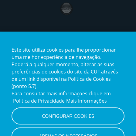
award4
Certificações
Este site utiliza cookies para lhe proporcionar
certification2
certification3
uma melhor experiência de navegação.
Poderá a qualquer momento, alterar as suas
preferências de cookies do site da CUF através
de um link disponível na Política de Cookies
(ponto 5.7).
Reclamações e Elogios
Para consultar mais informações clique em
Reclamações
Política de Privacidade
Mais Informações
e
elogios
CONFIGURAR COOKIES
Política de Privacidade e Cookies
Terms
Configurar Cookies
Termos e Condições