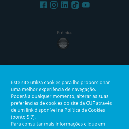
Facebook
LinkedIn
Youtube
Instagram
TikTok
Prémios
award4
Certificações
Este site utiliza cookies para lhe proporcionar
certification2
certification3
uma melhor experiência de navegação.
Poderá a qualquer momento, alterar as suas
preferências de cookies do site da CUF através
de um link disponível na Política de Cookies
(ponto 5.7).
Reclamações e Elogios
Para consultar mais informações clique em
Reclamações