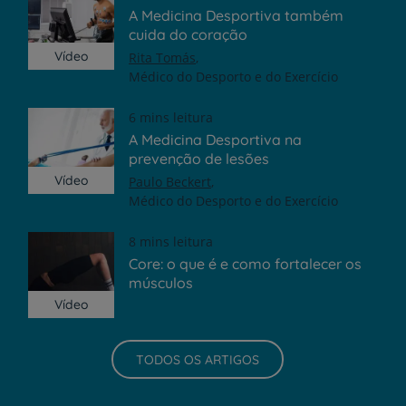
A Medicina Desportiva também
cuida do coração
Vídeo
Rita Tomás
Médico do Desporto e do Exercício
6 mins leitura
A Medicina Desportiva na
prevenção de lesões
Vídeo
Paulo Beckert
Médico do Desporto e do Exercício
8 mins leitura
Core: o que é e como fortalecer os
músculos
Vídeo
TODOS OS ARTIGOS