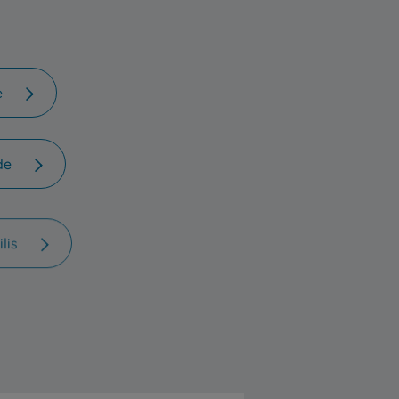
e
de
ilis