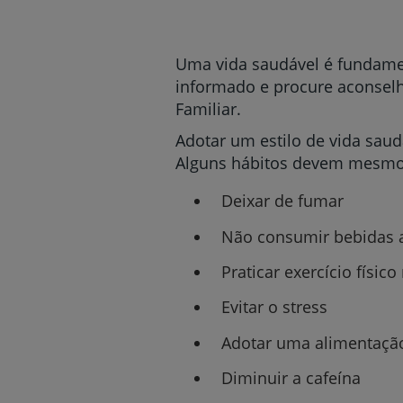
um
leitor
de
tela;
Uma vida saudável é fundamen
Pressione
informado e procure aconselh
Control-
Familiar.
F10
para
Adotar um estilo de vida sau
abrir
Alguns hábitos devem mesmo
um
menu
Deixar de fumar
de
acessibilidade.
Não consumir bebidas a
Praticar exercício físico
Evitar o stress
Adotar uma alimentação
Diminuir a cafeína