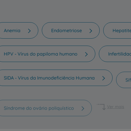
Clientes e acompanhantes
CUF Academic Center
Anemia
Endometriose
Hepatit
Para profissionais
HPV - Vírus do papiloma humano
Infertilida
Sobre nós
Contacte-nos
SIDA - Vírus da Imunodeficiência Humana
Síf
Síndrome do ovário poliquístico
Ver mais