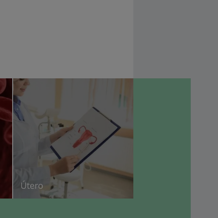
o
Útero