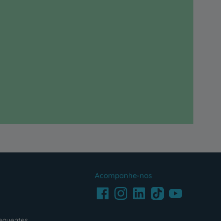
Acompanhe-nos
Facebook
LinkedIn
Youtube
Instagram
TikTok
requentes