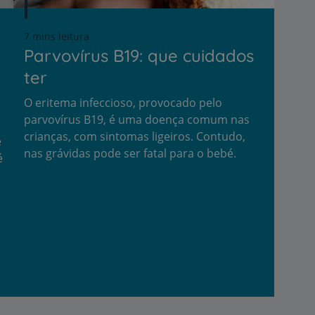
7 mins leitura
r
Parvovírus B19: que cuidados
ter
O eritema infeccioso, provocado pelo
de
parvovírus B19, é uma doença comum nas
crianças, com sintomas ligeiros. Contudo,
e
nas grávidas pode ser fatal para o bebé.
é