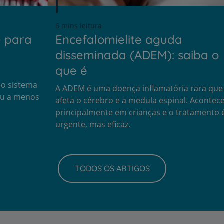
6 mins leitura
Prevenção e bem-esta
e para
Encefalomielite aguda
disseminada (ADEM): saiba o
que é
Grandes Áreas da Saú
no sistema
A ADEM é uma doença inflamatória rara que
 ou a menos
afeta o cérebro e a medula espinal. Acontec
principalmente em crianças e o tratamento 
urgente, mas eficaz.
Serviços CUF
TODOS OS ARTIGOS
Plano +CUF
My CUF