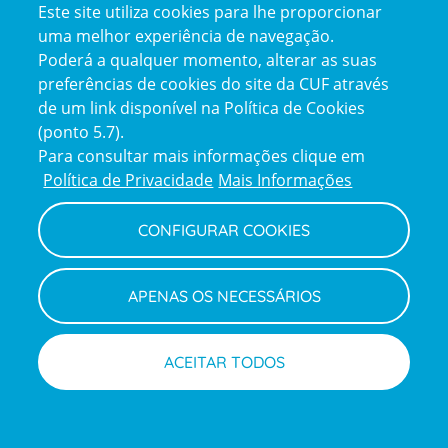
Este site utiliza cookies para lhe proporcionar
Vídeo
Paulo Azinhais
Urologista
uma melhor experiência de navegação.
Poderá a qualquer momento, alterar as suas
6 mins leitura
preferências de cookies do site da CUF através
Ostomia: o que é e em que casos
de um link disponível na Política de Cookies
é necessária
(ponto 5.7).
Para consultar mais informações clique em
Política de Privacidade
Mais Informações
TODOS OS ARTIGOS
CONFIGURAR COOKIES
APENAS OS NECESSÁRIOS
ACEITAR TODOS
Newsletter + Saúde
Marcações
Médicos
Quinzenalmente selecionamos para si
informações de saúde com a garantia dos