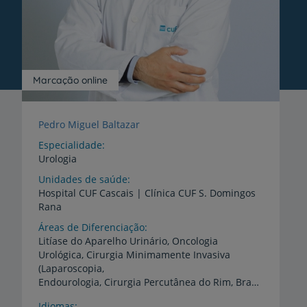
Marcação online
Pedro Miguel Baltazar
Especialidade
Urologia
Unidades de saúde
Hospital
CUF
Cascais
|
Clínica
CUF
S.
Domingos
Rana
Áreas de Diferenciação
Litíase do Aparelho Urinário, Oncologia
Urológica, Cirurgia Minimamente Invasiva
(Laparoscopia,
Endourologia, Cirurgia Percutânea do Rim, Braquiterapia prostática), Uroginecologia (incontinência urinária e prolapsos), Andrologia, Medicina Sexual e Reprodução
Idiomas