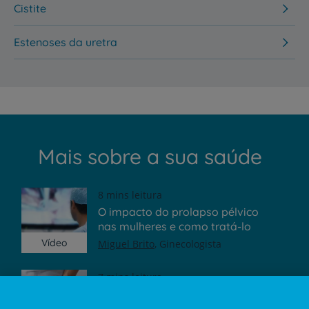
Cistite
Estenoses da uretra
Mais sobre a sua saúde
8 mins leitura
O impacto do prolapso pélvico
nas mulheres e como tratá-lo
Vídeo
Miguel Brito
Ginecologista
7 mins leitura
5 perguntas sobre incontinência
urinária