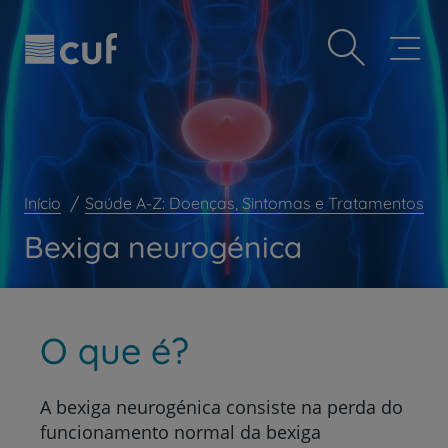
Observação:
Passar
Prevenção e bem-estar
este
para
site
o
Grandes Áreas da Saúde
inclui
conteúdo
um
principal
Serviços CUF
sistema
de
Plano +CUF
acessibilidade.
My CUF
Início
Saúde A-Z: Doenças, Sintomas e Tratamentos
Clientes e acompanhantes
Bexiga neurogénica
CUF Academic Center
Para profissionais
Sobre nós
O que é?
Contacte-nos
A bexiga neurogénica consiste na perda do
funcionamento normal da bexiga