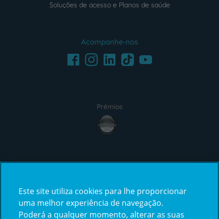
Soluções de acesso e Planos de saúde
Acompanhe-nos
Facebook
LinkedIn
Youtube
Instagram
TikTok
Prémios
award4
Certificações
Este site utiliza cookies para lhe proporcionar
certification2
certification3
uma melhor experiência de navegação.
Poderá a qualquer momento, alterar as suas