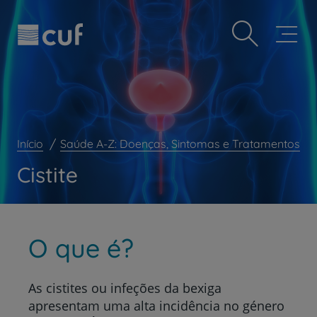
Observação:
Passar
Prevenção e bem-estar
este
para
site
o
Grandes Áreas da Saúde
inclui
conteúdo
um
principal
Serviços CUF
sistema
de
Plano +CUF
acessibilidade.
My CUF
Início
Saúde A-Z: Doenças, Sintomas e Tratamentos
Clientes e acompanhantes
Cistite
CUF Academic Center
Para profissionais
Sobre nós
O que é?
Contacte-nos
As cistites ou infeções da bexiga
apresentam uma alta incidência no género