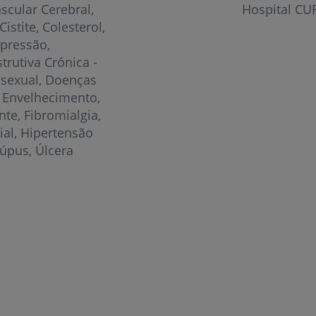
ascular Cerebral
Hospital CUF
Cistite
Colesterol
pressão
rutiva Crónica -
sexual
Doenças
Envelhecimento
nte
Fibromialgia
ial
Hipertensão
Lúpus
Úlcera
Prevenção e bem-esta
Grandes Áreas da Saú