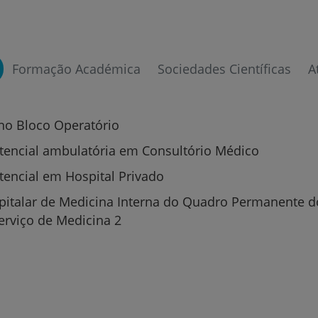
Serviços CUF
Formação Académica
Sociedades Científicas
A
no Bloco Operatório
Plano +CUF
stencial ambulatória em Consultório Médico
stencial em Hospital Privado
My CUF
pitalar de Medicina Interna do Quadro Permanente d
Clientes e acompanhantes
Serviço de Medicina 2
CUF Academic Center
Para profissionais