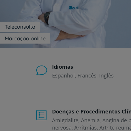
um
leitor
de
tela;
Pressione
Teleconsulta
Control-
F10
Marcação online
para
abrir
um
menu
de
Idiomas
acessibilidade.
Espanhol
Francês
Inglês
Doenças e Procedimentos Clín
Amigdalite
Anemia
Angina de p
nervosa
Arritmias
Artrite reum