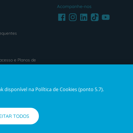
Acompanhe-nos
Facebook
LinkedIn
Youtube
Instagram
TikTok
requentes
acesso e Planos de
s
Reclamações e Elogios
 disponível na Política de Cookies (ponto 5.7).
ification3
Reclamações
e
elogios
EITAR TODOS
l de Denúncias
Informações legais