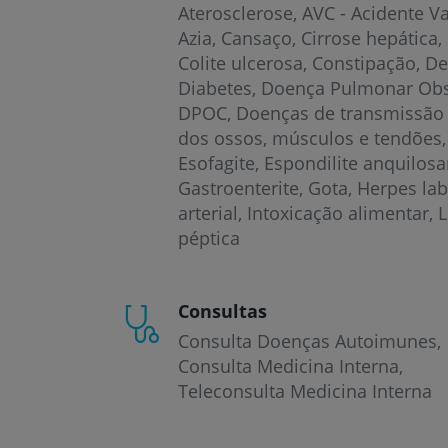
Aterosclerose
AVC - Acidente V
Azia
Cansaço
Cirrose hepática
Colite ulcerosa
Constipação
De
Diabetes
Doença Pulmonar Obst
DPOC
Doenças de transmissão 
dos ossos, músculos e tendões
Esofagite
Espondilite anquilosa
Gastroenterite
Gota
Herpes lab
arterial
Intoxicação alimentar
péptica
Consultas
Consulta Doenças Autoimunes
Consulta Medicina Interna
Teleconsulta Medicina Interna