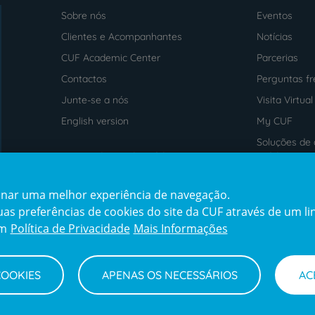
Sobre nós
Eventos
Menu
footer
Clientes e Acompanhantes
Notícias
CUF Academic Center
Parcerias
Contactos
Perguntas f
Junte-se a nós
Visita Virtual
English version
My CUF
Soluções de 
Intermediação de Crédito
saúde
cionar uma melhor experiência de navegação.
Prémios
Certificaçõe
s preferências de cookies do site da CUF através de um link
award4
certification2
cert
em
Política de Privacidade
Mais Informações
COOKIES
APENAS OS NECESSÁRIOS
AC
Termos e Condições
Declaração de Acessibilidade
Cana