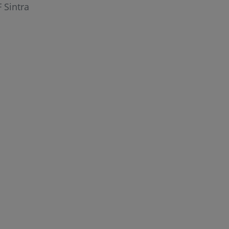
 Sintra
r
de