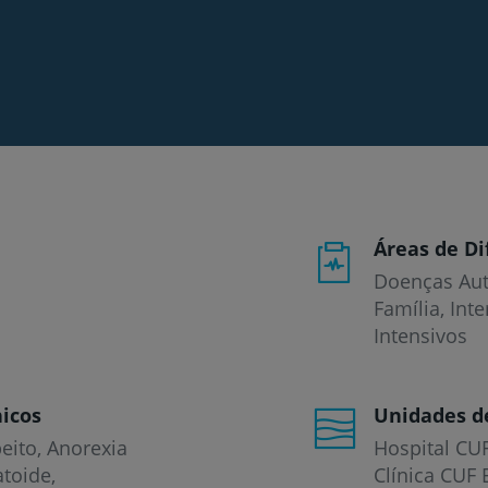
Áreas de Di
Doenças Aut
Família, Int
Intensivos
icos
Unidades d
eito
Anorexia
Hospital CU
atoide
Clínica CUF 