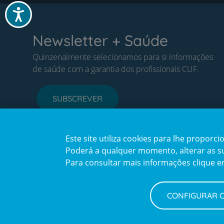
Acessibilidade
Newsletter + Saúde
Quinzenalmente selecionamos para si informações
de saúde com a garantia dos profissionais CUF.
SUBSCREVER
Este site utiliza cookies para lhe propor
Poderá a qualquer momento, alterar as sua
Para consultar mais informações clique 
CONFIGURAR 
Política de Privacidade e Cookies
Configurar Cookies
Terms
© CUF 2026 Todos os direitos reservados