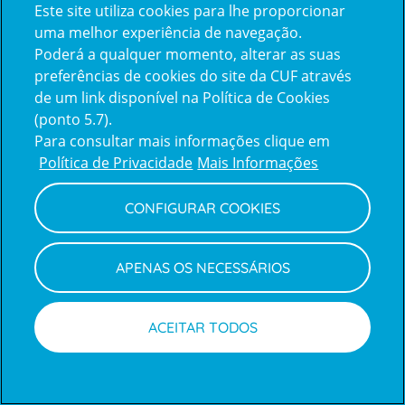
Quinzenalmente selecionamos para si
Este site utiliza cookies para lhe proporcionar
informações de saúde com a garantia dos
uma melhor experiência de navegação.
profissionais CUF.
Poderá a qualquer momento, alterar as suas
preferências de cookies do site da CUF através
de um link disponível na Política de Cookies
SUBSCREVER
(ponto 5.7).
Para consultar mais informações clique em
Política de Privacidade
Mais Informações
CONFIGURAR COOKIES
Sobre nós
Menu
footer
Eventos
APENAS OS NECESSÁRIOS
Clientes e Acompanhantes
Notícias
ACEITAR TODOS
CUF Academic Center
Parcerias
Marcações
Médicos
Contactos