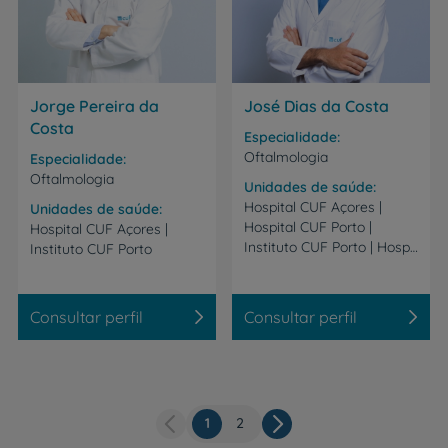
Jorge Pereira da
José Dias da Costa
Costa
Especialidade
Oftalmologia
Especialidade
Oftalmologia
Unidades de saúde
Hospital CUF Açores |
Unidades de saúde
Hospital CUF Porto |
Hospital
CUF
Açores
|
Instituto CUF Porto | Hospital CUF Trindade - Porto
Instituto
CUF
Porto
Consultar perfil
Consultar perfil
Página
1
Página
2
Paginação