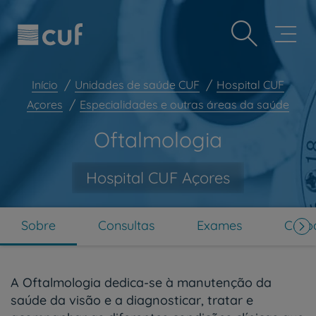
Observação:
Passar
Prevenção e bem-estar
este
para
site
o
Grandes Áreas da Saúde
inclui
conteúdo
um
principal
Serviços CUF
sistema
Início
Unidades de saúde CUF
Hospital CUF
de
Plano +CUF
Açores
Especialidades e outras áreas da saúde
acessibilidade.
My CUF
Oftalmologia
Clientes e acompanhantes
CUF Academic Center
Hospital CUF Açores
Para profissionais
Sobre nós
Sobre
Consultas
Exames
Corpo
Contacte-nos
PT
EN
A Oftalmologia dedica-se à manutenção da
saúde da visão e a diagnosticar, tratar e