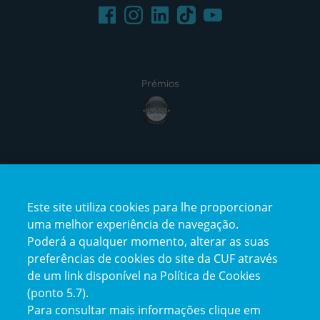
Facebook
LinkedIn
Youtube
Instagram
TikTok
Prémios
award4
Certificações
Este site utiliza cookies para lhe proporcionar
certification2
certification3
uma melhor experiência de navegação.
Poderá a qualquer momento, alterar as suas
preferências de cookies do site da CUF através
de um link disponível na Política de Cookies
(ponto 5.7).
Reclamações e Elogios
Para consultar mais informações clique em
Reclamações