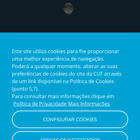
award4
Certificações
Este site utiliza cookies para lhe proporcionar
certification2
certification3
uma melhor experiência de navegação.
Poderá a qualquer momento, alterar as suas
preferências de cookies do site da CUF através
de um link disponível na Política de Cookies
(ponto 5.7).
Reclamações e Elogios
Para consultar mais informações clique em
Reclamações
Política de Privacidade
Mais Informações
e
elogios
CONFIGURAR COOKIES
Política de Privacidade e Cookies
Terms
Configurar Cookies
Termos e Condições