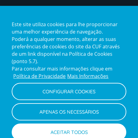
Certificações
Este site utiliza cookies para lhe proporcionar
certification2
certification3
uma melhor experiência de navegação.
Poderá a qualquer momento, alterar as suas
preferências de cookies do site da CUF através
de um link disponível na Política de Cookies
(ponto 5.7).
Reclamações e Elogios
Para consultar mais informações clique em
Reclamações
Política de Privacidade
Mais Informações
e
elogios
CONFIGURAR COOKIES
Política de Privacidade e Cookies
Terms
Configurar Cookies
Termos e Condições
APENAS OS NECESSÁRIOS
and
Declaração de Acessibilidade
Privacy
Canal de Denúncias
Informações legais
Policy
© CUF 2026 Todos os direitos reservados
ACEITAR TODOS