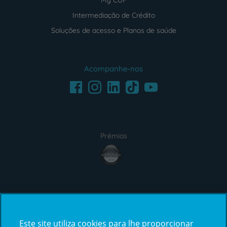
Intermediação de Crédito
Soluções de acesso e Planos de saúde
Acompanhe-nos
Facebook
LinkedIn
Youtube
Instagram
TikTok
Prémios
award4
Certificações
Este site utiliza cookies para lhe proporcionar
certification2
certification3