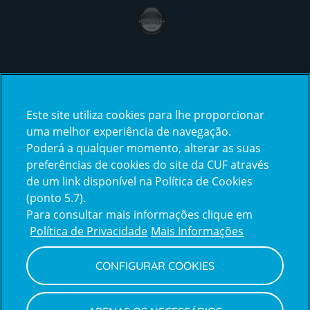
award4
Certificações
Este site utiliza cookies para lhe proporcionar
certification2
certification3
uma melhor experiência de navegação.
Poderá a qualquer momento, alterar as suas
preferências de cookies do site da CUF através
de um link disponível na Política de Cookies
(ponto 5.7).
Reclamações e Elogios
Para consultar mais informações clique em
Reclamações
Política de Privacidade
Mais Informações
e
elogios
CONFIGURAR COOKIES
Política de Privacidade e Cookies
Terms
Configurar Cookies
Termos e Condições