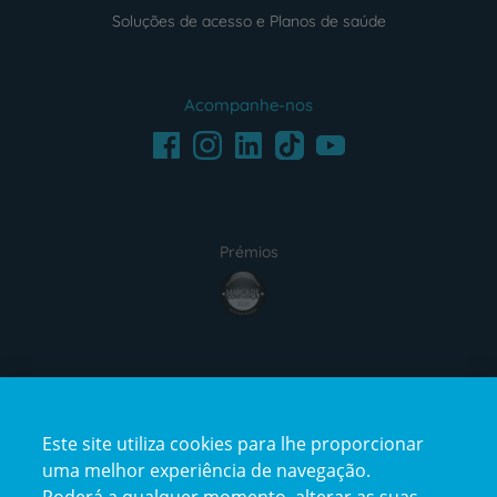
Soluções de acesso e Planos de saúde
Acompanhe-nos
Facebook
LinkedIn
Youtube
Instagram
TikTok
Prémios
award4
Certificações
Este site utiliza cookies para lhe proporcionar
certification2
certification3
uma melhor experiência de navegação.