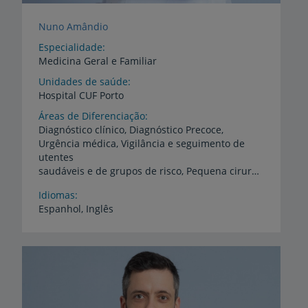
Nuno Amândio
Especialidade
Medicina Geral e Familiar
Unidades de saúde
Hospital
CUF
Porto
Áreas de Diferenciação
Diagnóstico clínico, Diagnóstico Precoce,
Urgência médica, Vigilância e seguimento de
utentes
saudáveis e de grupos de risco, Pequena cirurgia, Terapia manual, Fisiologia do exercício (desempenho desportivo/desporto alta competição), Nutrição - Nutrição desportiva, Reabilitação Cardíaca, Reabilitação Neuro-Muscular, Medicina preventiva, Planeamento familiar, Vigilância da gravidez de baixo risco, Rastreios oncológicos
Idiomas
Espanhol,
Inglês