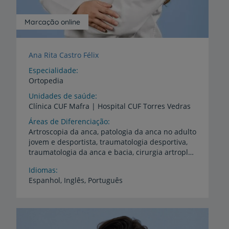
Marcação online
Ana Rita Castro Félix
Especialidade
Ortopedia
Unidades de saúde
Clínica
CUF
Mafra
|
Hospital
CUF
Torres
Vedras
Áreas de Diferenciação
Artroscopia da anca, patologia da anca no adulto
jovem e desportista, traumatologia desportiva,
traumatologia da anca e bacia, cirurgia artroplástica da anca (primária e de revisão), prótese total da anca por via minimamente invasiva, prótese da anca dolorosa
Idiomas
Espanhol,
Inglês,
Português