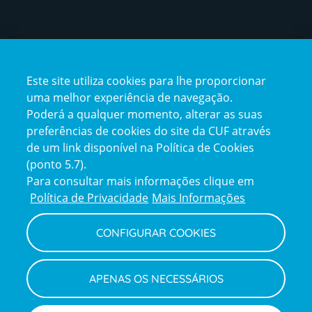
Certificações
Este site utiliza cookies para lhe proporcionar
certification2
certification3
uma melhor experiência de navegação.
Poderá a qualquer momento, alterar as suas
preferências de cookies do site da CUF através
de um link disponível na Política de Cookies
(ponto 5.7).
Reclamações e Elogios
Para consultar mais informações clique em
Reclamações
Política de Privacidade
Mais Informações
e
elogios
CONFIGURAR COOKIES
Política de Privacidade e Cookies
Terms
Configurar Cookies
Termos e Condições
APENAS OS NECESSÁRIOS
and
Declaração de Acessibilidade
Privacy
Canal de Denúncias
Informações legais
Policy