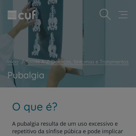
Observação:
Passar
Prevenção e bem-estar
este
para
site
o
Grandes Áreas da Saúde
inclui
conteúdo
um
principal
Serviços CUF
sistema
de
Plano +CUF
acessibilidade.
My CUF
Início
Saúde A-Z: Doenças, Sintomas e Tratamentos
Clientes e acompanhantes
Pubalgia
CUF Academic Center
Para profissionais
Sobre nós
O que é?
Contacte-nos
A pubalgia resulta de um uso excessivo e
repetitivo da sínfise púbica e pode implicar