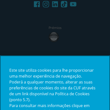
Facebook
LinkedIn
Youtube
Instagram
TikTok
Prémios
award4
Certificações
Este site utiliza cookies para lhe proporcionar
certification2
certification3
uma melhor experiência de navegação.
Poderá a qualquer momento, alterar as suas
preferências de cookies do site da CUF através
de um link disponível na Política de Cookies
(ponto 5.7).
Reclamações e Elogios
Para consultar mais informações clique em
Reclamações