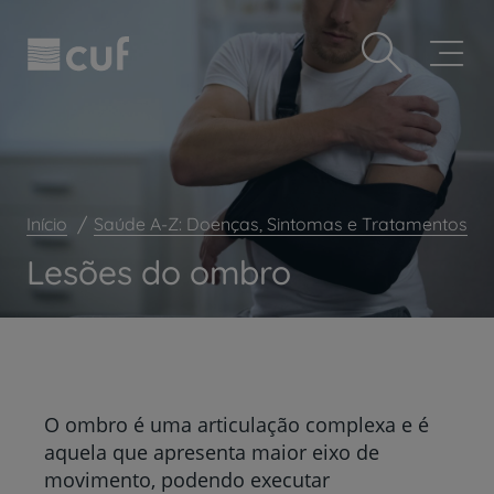
Observação:
Passar
Prevenção e bem-estar
este
para
site
o
Grandes Áreas da Saúde
inclui
conteúdo
um
principal
Serviços CUF
sistema
de
Plano +CUF
acessibilidade.
My CUF
Início
Saúde A-Z: Doenças, Sintomas e Tratamentos
Clientes e acompanhantes
Lesões do ombro
CUF Academic Center
Para profissionais
Sobre nós
Contacte-nos
O ombro é uma articulação complexa e é
aquela que apresenta maior eixo de
movimento, podendo executar