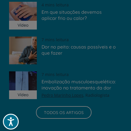
4 mins leitura
Em que situações devemos
aplicar frio ou calor?
Vídeo
7 mins leitura
Dor no peito: causas possíveis e o
que fazer
7 mins leitura
Embolização musculoesquelética:
inovação no tratamento da dor
Vídeo
Pedro Marinho Lopes
Radiologista
TODOS OS ARTIGOS
Acessibilidade