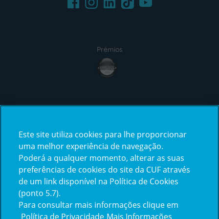
Instagram
TikTok
Prémios
award4
Certificações
Este site utiliza cookies para lhe proporcionar
certification2
certification3
uma melhor experiência de navegação.
Poderá a qualquer momento, alterar as suas
preferências de cookies do site da CUF através
de um link disponível na Política de Cookies
(ponto 5.7).
Reclamações e Elogios
Para consultar mais informações clique em
Reclamações
Política de Privacidade
Mais Informações
e