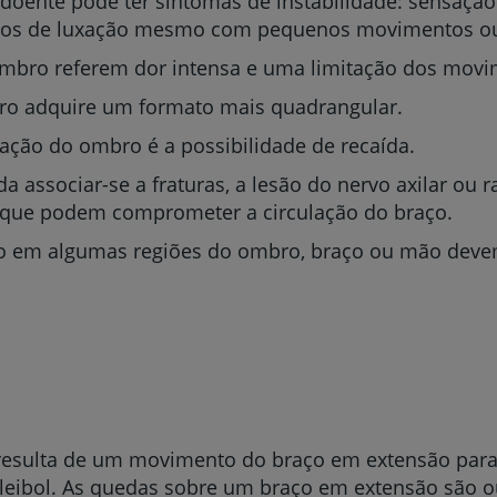
 doente pode ter sintomas de instabilidade: sensaçã
ódios de luxação mesmo com pequenos movimentos o
mbro referem dor intensa e uma limitação dos movi
o adquire um formato mais quadrangular.
ção do ombro é a possibilidade de recaída.
 associar-se a fraturas, a lesão do nervo axilar ou 
es que podem comprometer a circulação do braço.
 em algumas regiões do ombro, braço ou mão devem
resulta de um movimento do braço em extensão para 
leibol. As quedas sobre um braço em extensão são out