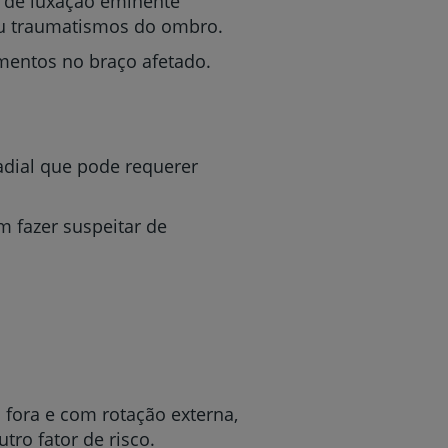
o de luxação eminente
u traumatismos do ombro.
mentos no braço afetado.
radial que pode requerer
 fazer suspeitar de
fora e com rotação externa,
ro fator de risco.