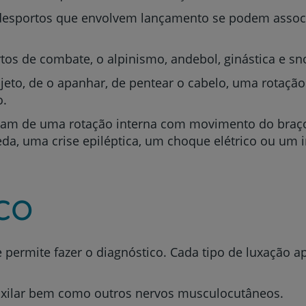
desportos que envolvem lançamento se podem assoc
os de combate, o alpinismo, andebol, ginástica e s
Prevenção e bem-esta
bjeto, de o apanhar, de pentear o cabelo, uma rotaç
o.
ltam de uma rotação interna com movimento do braç
da, uma crise epiléptica, um choque elétrico ou um i
Grandes Áreas da Saú
co
Serviços CUF
permite fazer o diagnóstico. Cada tipo de luxação ap
Plano +CUF
 axilar bem como outros nervos musculocutâneos.