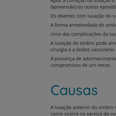
Após a correção da luxação o
(apreensão) ou outros epis
Os doentes com luxação do o
A forma arredondada do ombr
Uma das complicações da luxa
A luxação do ombro pode ainda
cirurgia e a lesões vascular
A presença de adormecimento
compromisso de um nervo.
Causas
A luxação anterior do ombro 
como ocorre no serviço do vo