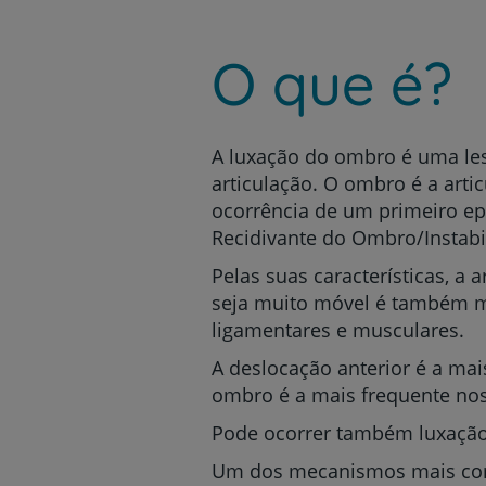
um
leitor
de
O que é?
tela;
Pressione
Control-
F10
para
A luxação do ombro é uma le
abrir
articulação. O ombro é a arti
um
ocorrência de um primeiro ep
menu
Recidivante do Ombro/Instab
de
acessibilidade.
Pelas suas características, a
seja muito móvel é também mu
ligamentares e musculares.
A deslocação anterior é a ma
ombro é a mais frequente nos 
Pode ocorrer também luxação p
Um dos mecanismos mais com