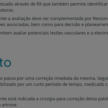
etuado através de RX que também permite identificar
My CUF
aturas.
ante a avaliação deve ser complementada por Resson
Clientes e acompanhantes
sões associadas, bem como para decisão e planeamen
CUF Academic Center
mitem avaliar potenciais lesões vasculares e a electro
Para profissionais
to
Sobre nós
Contacte-nos
ção passa por uma correção imediata da mesma. Segu
obilizado por um curto período de tempo, medicado c
nte está indicada a cirurgia para correção desta pat
 artrose.