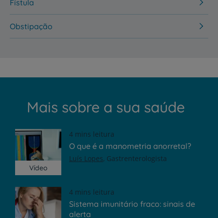
Fístula
Obstipação
Mais sobre a sua saúde
4 mins leitura
O que é a manometria anorretal?
Luís Lopes
Gastrenterologista
Vídeo
4 mins leitura
Sistema imunitário fraco: sinais de
alerta