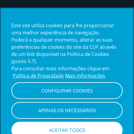
Certificações
Este site utiliza cookies para lhe proporcionar
certification2
certification3
uma melhor experiência de navegação.
Poderá a qualquer momento, alterar as suas
preferências de cookies do site da CUF através
de um link disponível na Política de Cookies
(ponto 5.7).
Reclamações e Elogios
Para consultar mais informações clique em
Reclamações
Política de Privacidade
Mais Informações
e
elogios
CONFIGURAR COOKIES
Política de Privacidade e Cookies
Terms
Configurar Cookies
Termos e Condições
APENAS OS NECESSÁRIOS
and
Declaração de Acessibilidade
Privacy
Canal de Denúncias
Informações legais
Policy
© CUF 2026 Todos os direitos reservados
ACEITAR TODOS