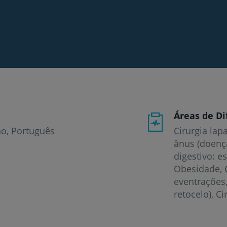
Áreas de Di
no
Português
Cirurgia lap
ânus (doença
digestivo: e
Obesidade, 
eventrações,
retocelo), Ci