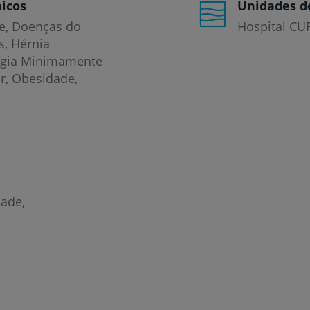
icos
Unidades d
e
Doenças do
Hospital CU
s
Hérnia
urgia Minimamente
ar
Obesidade
dade