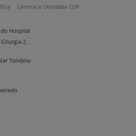
ífica
Centros e Unidades CUF
 do Hospital
Cirurgia 2,
lar Tondela-
ueiredo
r
de