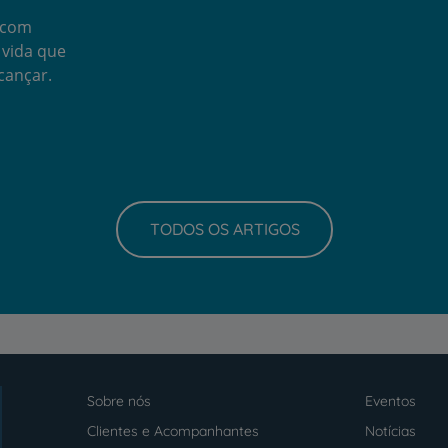
a com
 vida que
cançar.
TODOS OS ARTIGOS
Sobre nós
Eventos
Menu
footer
Clientes e Acompanhantes
Notícias