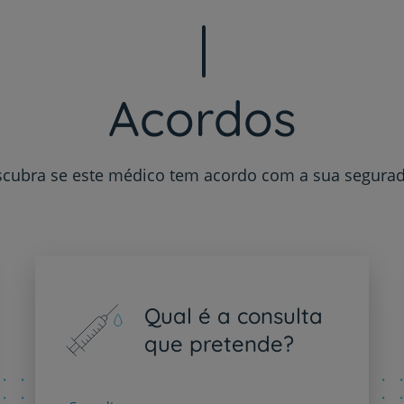
Serviços CUF
Acordos
Plano +CUF
cubra se este médico tem acordo com a sua segura
My CUF
Clientes e acompanhantes
CUF Academic Center
Qual é a consulta
Para profissionais
que pretende?
Sobre nós