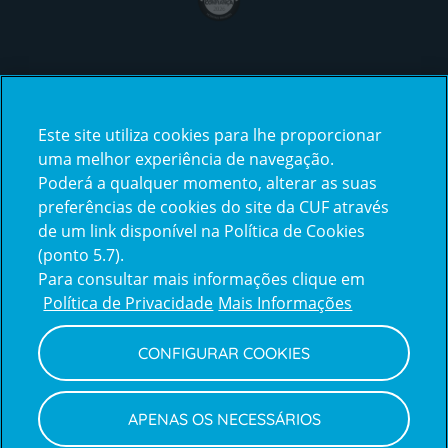
Certificações
Este site utiliza cookies para lhe proporcionar
certification2
certification3
uma melhor experiência de navegação.
Poderá a qualquer momento, alterar as suas
preferências de cookies do site da CUF através
de um link disponível na Política de Cookies
(ponto 5.7).
Reclamações e Elogios
Para consultar mais informações clique em
Reclamações
Política de Privacidade
Mais Informações
e
elogios
CONFIGURAR COOKIES
Política de Privacidade e Cookies
Terms
Configurar Cookies
Termos e Condições
APENAS OS NECESSÁRIOS
and
Declaração de Acessibilidade
Privacy
Canal de Denúncias
Informações legais