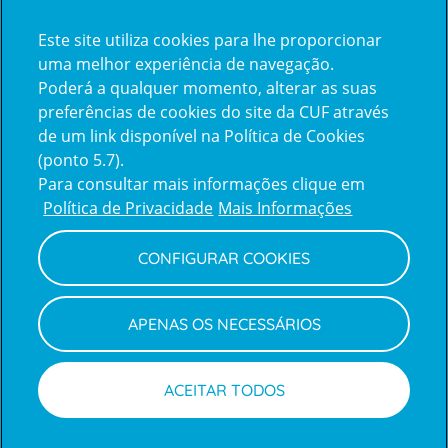
Certificações
Este site utiliza cookies para lhe proporcionar
certification2
certification3
uma melhor experiência de navegação.
Poderá a qualquer momento, alterar as suas
preferências de cookies do site da CUF através
de um link disponível na Política de Cookies
(ponto 5.7).
Reclamações e Elogios
Para consultar mais informações clique em
Reclamações
Política de Privacidade
Mais Informações
e
elogios
CONFIGURAR COOKIES
Política de Privacidade e Cookies
Terms
Configurar Cookies
Termos e Condições
APENAS OS NECESSÁRIOS
and
Declaração de Acessibilidade
Privacy
Canal de Denúncias
Informações legais
Policy
© CUF 2026 Todos os direitos reservados
ACEITAR TODOS
Marcações
Médicos