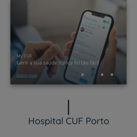
C
U
My CUF
Gerir a sua saúde nunca foi tão fácil
M
Saiba mais
Sa
Hospital CUF Porto