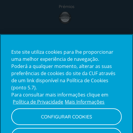
Prémios
Certificações
Este site utiliza cookies para lhe proporcionar
uma melhor experiência de navegação.
Poderá a qualquer momento, alterar as suas
preferências de cookies do site da CUF através
de um link disponível na Política de Cookies
(ponto 5.7).
Reclamações e Elogios
Para consultar mais informações clique em
Reclamações
Política de Privacidade
Mais Informações
e
elogios
CONFIGURAR COOKIES
Política de Privacidade e Cookies
Terms
Configurar Cookies
Termos e Condições