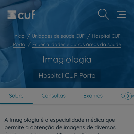
Observação:
Passar
Prevenção e bem-estar
este
para
site
o
Grandes Áreas da Saúde
inclui
conteúdo
um
principal
Serviços CUF
sistema
Início
Unidades de saúde CUF
Hospital CUF
de
Plano +CUF
Porto
Especialidades e outras áreas da saúde
acessibilidade.
My CUF
Imagiologia
Clientes e acompanhantes
CUF Academic Center
Hospital CUF Porto
Para profissionais
Sobre nós
Sobre
Consultas
Exames
Corpo
Contacte-nos
PT
EN
A Imagiologia é a especialidade médica que
permite a obtenção de imagens de diversos