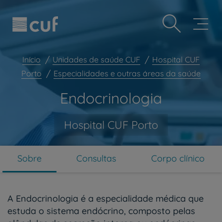
Observação:
Passar
Prevenção e bem-estar
este
para
site
o
Grandes Áreas da Saúde
inclui
conteúdo
um
principal
Serviços CUF
sistema
Início
Unidades de saúde CUF
Hospital CUF
de
Plano +CUF
Porto
Especialidades e outras áreas da saúde
acessibilidade.
My CUF
Endocrinologia
Clientes e acompanhantes
CUF Academic Center
Hospital CUF Porto
Para profissionais
Sobre nós
Sobre
Consultas
Corpo clínico
Contacte-nos
PT
EN
A Endocrinologia é a especialidade médica que
estuda o sistema endócrino, composto pelas