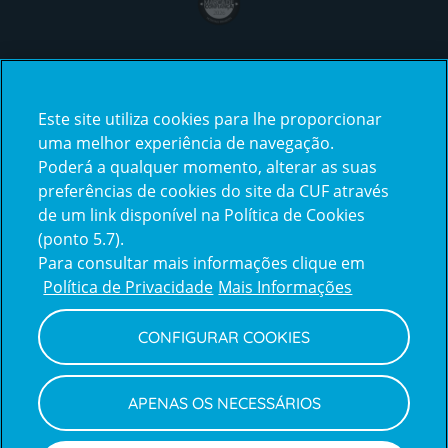
Certificações
Este site utiliza cookies para lhe proporcionar
uma melhor experiência de navegação.
Poderá a qualquer momento, alterar as suas
preferências de cookies do site da CUF através
de um link disponível na Política de Cookies
(ponto 5.7).
Reclamações e Elogios
Para consultar mais informações clique em
Reclamações
Política de Privacidade
Mais Informações
e
elogios
CONFIGURAR COOKIES
Política de Privacidade e Cookies
Terms
Configurar Cookies
Termos e Condições
APENAS OS NECESSÁRIOS
and
Declaração de Acessibilidade
Privacy
Canal de Denúncias
Informações legais
Policy