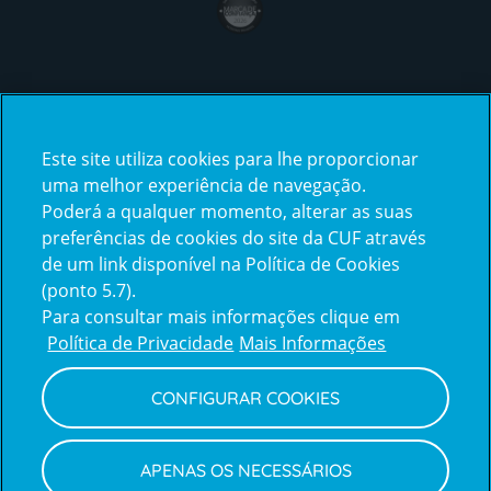
Certificações
Este site utiliza cookies para lhe proporcionar
certification2
certification3
uma melhor experiência de navegação.
Poderá a qualquer momento, alterar as suas
preferências de cookies do site da CUF através
de um link disponível na Política de Cookies
(ponto 5.7).
Reclamações e Elogios
Para consultar mais informações clique em
Reclamações
Política de Privacidade
Mais Informações
e
elogios
CONFIGURAR COOKIES
Política de Privacidade e Cookies
Terms
Configurar Cookies
Termos e Condições
APENAS OS NECESSÁRIOS
and
Declaração de Acessibilidade
Privacy