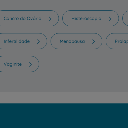
Cancro do Ovário
Histeroscopia
Infertilidade
Menopausa
Prola
Vaginite