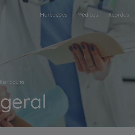
Marcações
Médicos
Acordos
her adulta
 geral