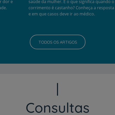
r dor e
saúde da mulher. E o que significa quando o
ade.
corrimento é castanho? Conheça a resposta
e em que casos deve ir ao médico.
Serviços CUF
TODOS OS ARTIGOS
Plano +CUF
My CUF
Clientes e acompanhantes
CUF Academic Center
Consultas
Para profissionais