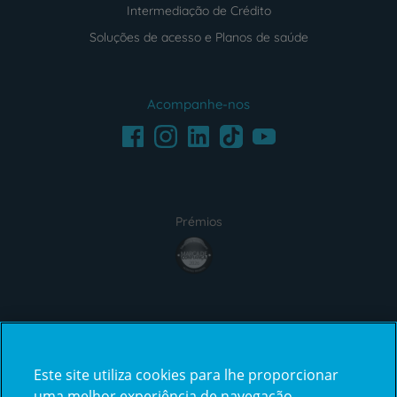
Intermediação de Crédito
Soluções de acesso e Planos de saúde
Acompanhe-nos
Facebook
LinkedIn
Youtube
Instagram
TikTok
Prémios
award4
Certificações
Este site utiliza cookies para lhe proporcionar
certification2
certification3
uma melhor experiência de navegação.