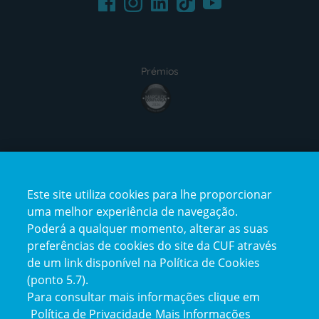
Instagram
TikTok
Prémios
award4
Certificações
Este site utiliza cookies para lhe proporcionar
certification2
certification3
uma melhor experiência de navegação.
Poderá a qualquer momento, alterar as suas
preferências de cookies do site da CUF através
de um link disponível na Política de Cookies
(ponto 5.7).
Reclamações e Elogios
Para consultar mais informações clique em
Reclamações
Política de Privacidade
Mais Informações
e