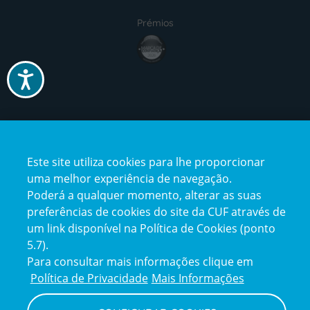
Prémios
award4
Acessibilidade
Certificações
certification2
certification3
Este site utiliza cookies para lhe proporcionar
uma melhor experiência de navegação.
Poderá a qualquer momento, alterar as suas
preferências de cookies do site da CUF através de
um link disponível na Política de Cookies (ponto
Reclamações e Elogios
5.7).
Reclamações
Para consultar mais informações clique em
e
elogios
Política de Privacidade
Mais Informações