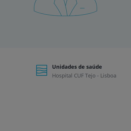
um
leitor
de
tela;
Pressione
Control-
F10
para
abrir
um
menu
de
Unidades de saúde
acessibilidade.
Hospital CUF Tejo - Lisboa