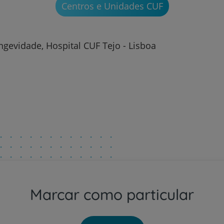
Centros e Unidades CUF
gevidade, Hospital CUF Tejo - Lisboa
Plano +CUF
My CUF
Clientes e acompanhantes
CUF Academic Center
Para profissionais
Sobre nós
Marcar como particular
Contacte-nos