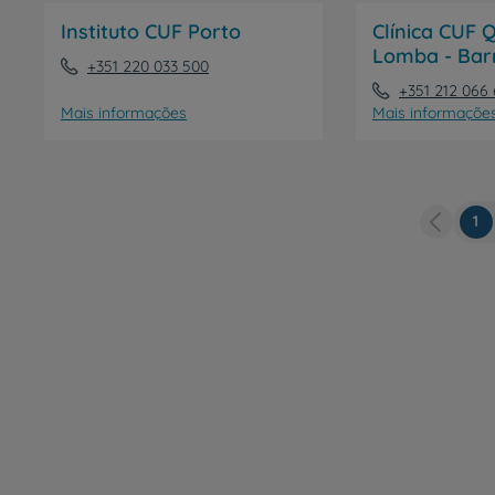
Clientes e acompanhantes
Instituto CUF Porto
Clínica CUF 
Lomba - Bar
CUF Academic Center
+351 220 033 500
+351 212 066
Mais informações
Mais informaçõe
Para profissionais
Sobre nós
Pá
1
Contacte-nos
at
PT
EN