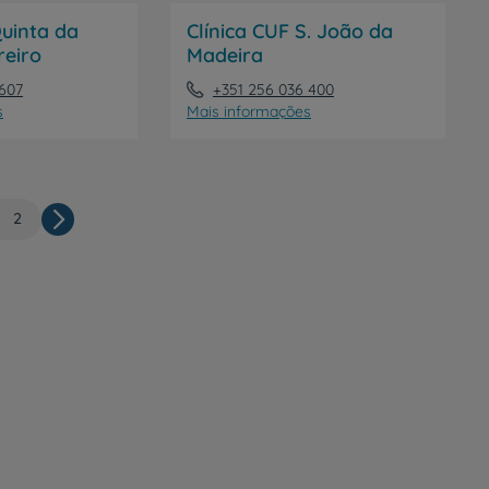
Quinta da
Clínica CUF S. João da
reiro
Madeira
 607
+351 256 036 400
s
Mais informações
gina
Página
2
Paginação
ual