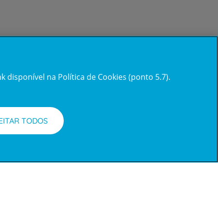
 disponível na Política de Cookies (ponto 5.7).
Acompanhe-nos
Facebook
LinkedIn
Youtube
Instagram
TikTok
EITAR TODOS
requentes
acesso e Planos de