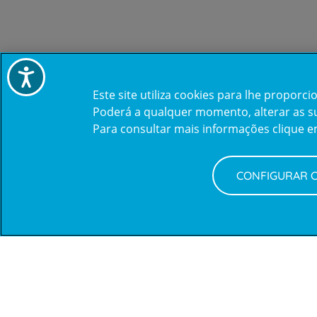
Acessibilidade
Este site utiliza cookies para lhe propor
Poderá a qualquer momento, alterar as sua
Para consultar mais informações clique 
Newsletter + Saúde
CONFIGURAR 
Quinzenalmente selecionamos para si informações
de saúde com a garantia dos profissionais CUF.
SUBSCREVER