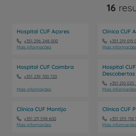
16
resu
Prevenção e bem-esta
Hospital CUF Açores
Clínica CUF 
Grandes Áreas da Saú
+351 296 248 000
+351 219 019 
Mais informações
Mais informaçõe
Hospital CUF Coimbra
Hospital CUF
Serviços CUF
Descobertas 
+351 239 700 720
+351 210 025
Mais informações
Mais informaçõe
Plano +CUF
Clínica CUF Montijo
Clínica CUF P
+351 211 598 600
+351 255 718 
My CUF
Mais informações
Mais informaçõe