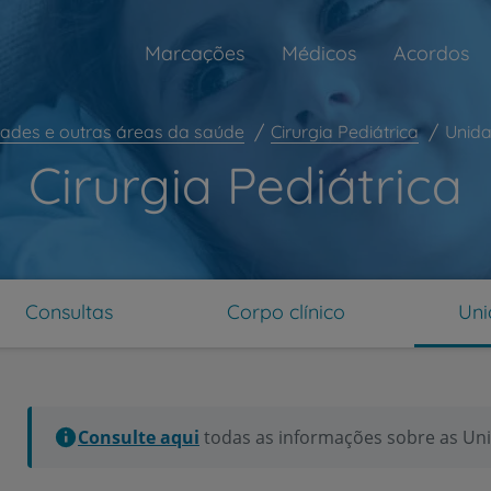
Marcações
Médicos
Acordos
dades e outras áreas da saúde
Cirurgia Pediátrica
Unid
Cirurgia Pediátrica
Consultas
Corpo clínico
Uni
ar
Consulte aqui
todas as informações sobre as Uni