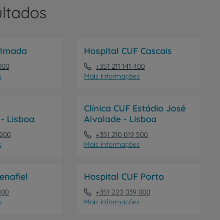
ltados
r
Almada
Hospital CUF Cascais
de
000
+351 211 141 400
s
Mais informações
Clínica CUF Estádio José
- Lisboa
Alvalade - Lisboa
 200
+351 210 019 500
s
Mais informações
enafiel
Hospital CUF Porto
100
+351 220 039 000
s
Mais informações